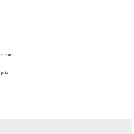
es sont
 prix.